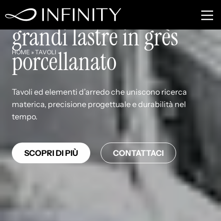
Tavoli e arredi con
grandi lastre in grès
porcellanato
HOME
»
TAVOLI
Tavoli ed elementi d’arredo che uniscono ricerca
materica, precisione progettuale e durabilità nel
tempo.
SCOPRI DI PIÙ
CONTATTACI