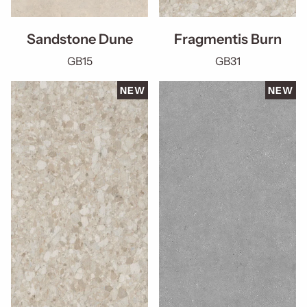
Sandstone Dune
Fragmentis Burn
GB15
GB31
NEW
NEW