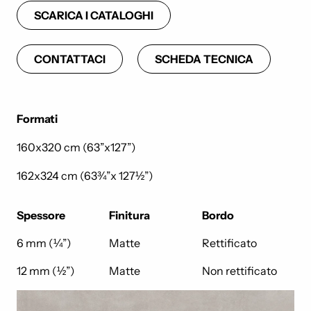
SCARICA I CATALOGHI
CONTATTACI
SCHEDA TECNICA
Formati
160x320 cm (63”x127”)
162x324 cm (63¾”x 127½”)
Spessore
Finitura
Bordo
6 mm (¼”)
Matte
Rettificato
12 mm (½”)
Matte
Non rettificato