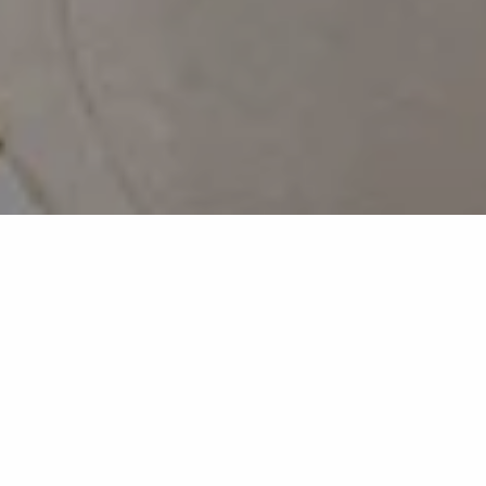
Arabescato Diva
MB29
Effetto marmo scenografico
Eleganza ed esclusività senza tempo.
L’estetica di Arabescato Diva omaggia uno dei marmi
italiani più iconici, celebrando la rarità dei materiali
preziosi per generare una dirompente potenza visiva.