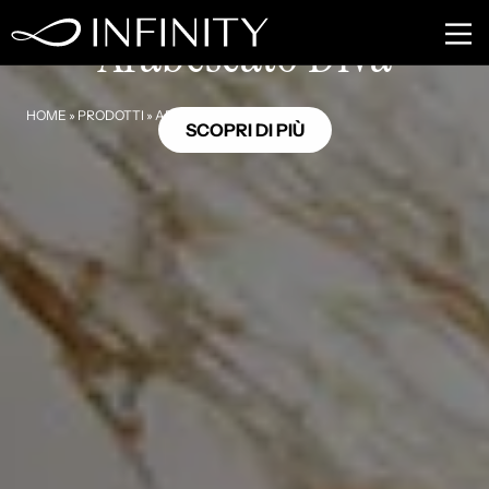
MB29
Arabescato Diva
HOME
»
PRODOTTI
»
ARABESCATO DIVA
SCOPRI DI PIÙ