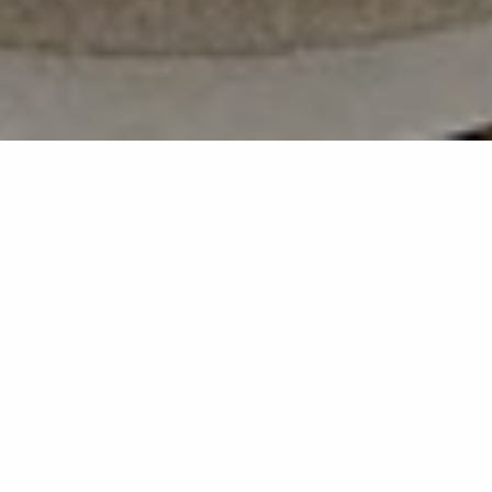
Calacatta Viola
MB22
Effetto marmo iconico e scenografico
Contrasti intensi e personalità per interni di grande
impatto.
Calacatta Viola interpreta il fascino audace del
marmo naturale con un fondo bianco caldo
attraversato da venature viola intenso e sfumature
dorate. Le lastre in gres porcellanato sono perfette per