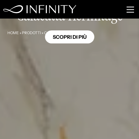
MB17
Calacatta Hermitage
HOME
»
PRODOTTI
»
CALACATTA HERMITAGE
SCOPRI DI PIÙ