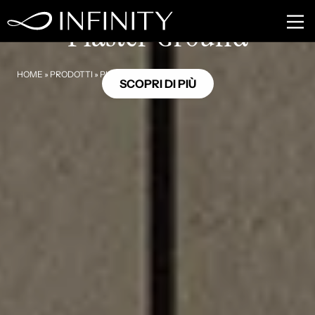
GB24
Plaster Ground
HOME
»
PRODOTTI
»
PLASTER GROUND
SCOPRI DI PIÙ