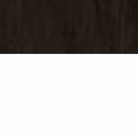
Plaster Ground
GB24
Plaster reinterpreta la matericità dell’intonaco
lavorato a mano, trasformandolo in una proposta
che unisce artigianalità e innovazione.
Tutto nasce da una gestualità spontanea: spatolature
applicate con precisione, ispirate alla tradizione del
movimento Arts and Crafts, dove il segno dell’uomo