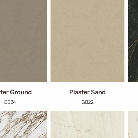
ster Ground
Plaster Sand
GB24
GB22