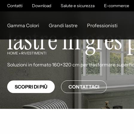
Rivestimenti 
Contatti
Download
Salute e sicurezza
E-commerce
Gamma Colori
Grandi lastre
Professionisti
lastre in grès
HOME
»
RIVESTIMENTI
Soluzioni in formato 160×320 cm per trasformare superfici v
SCOPRI DI PIÙ
CONTATTACI