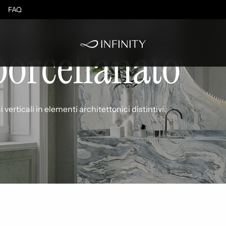
con grandi
FAQ
 porcellanato
erticali in elementi architettonici distintivi.