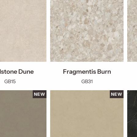
stone Dune
Fragmentis Burn
GB15
GB31
NEW
NEW