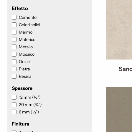
Effetto
Cemento
Colori solidi
Marmo
Materico
Metallo
Mosaico
Onice
Sand
Pietra
Resina
Spessore
12 mm (½”)
20 mm (¾”)
6 mm (¼”)
Finitura