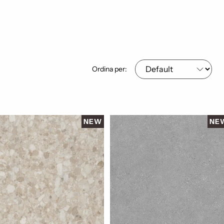
Ordina per:
NEW
NE