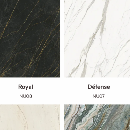
Royal
Défense
NU08
NU07