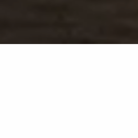
Crystal Clear
OC11
La tridimensionalità che evolve con la luce
Una superficie che vibra tra riflessi cristallini e dettagli
ambrati.
Crystal Clear rilegge la struttura del cristallo con un
fondo puro e glaciale, attraversato da venature
ambrate fluide e irregolari. Una superficie dal
carattere scultoreo, capace di cambiare aspetto con la