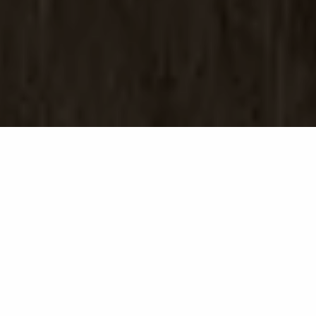
Plaster Ground
GB24
Plaster réinterprète la matérialité du plâtre fait à la
main, en le transformant en une proposition qui allie
artisanat et innovation.
Tout naît d’une gestuelle spontanée : des coups de
spatule appliqués avec précision, inspirés par la
tradition du mouvement Arts and Crafts, où