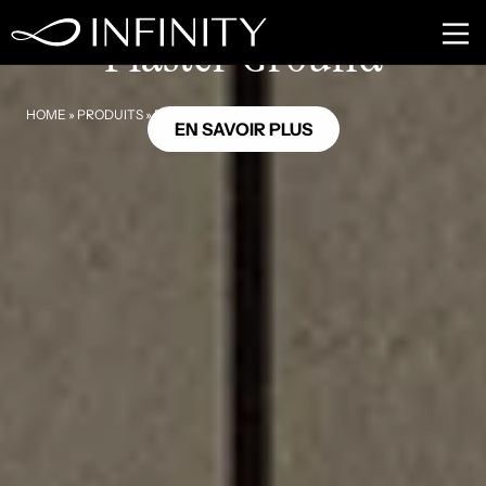
GB24
Plaster Ground
HOME
»
PRODUITS
»
PLASTER GROUND
EN SAVOIR PLUS