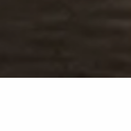
Crystal Clear
OC11
Dreidimensionalität im Wandel des Lichts
Eine Oberfläche, die zwischen kristallinen