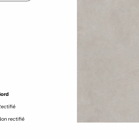
Bord
ectifié
on rectifié