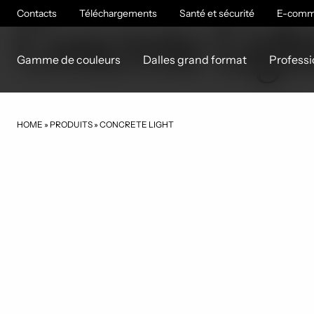
CE01
Contacts
Concrete Ligh
Téléchargements
Santé et sécurité
E-comm
Gamme de couleurs
Dalles grand format
Professi
HOME
»
PRODUITS
»
CONCRETE LIGHT