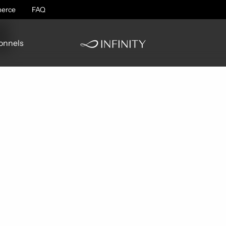
t
erce
FAQ
onnels