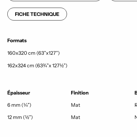
FICHE TECHNIQUE
Formats
160x320 cm (63”x127”)
162x324 cm (63¾”x 127½”)
Épaisseur
Finition
6 mm (¼”)
Mat
R
12 mm (½”)
Mat
N