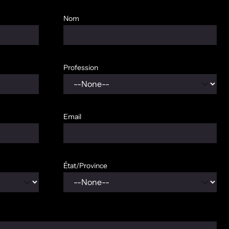
Nom
Profession
Email
État/Province