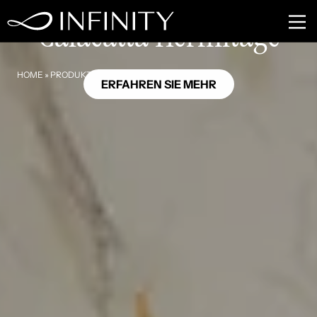
MB17
Calacatta Hermitage
HOME
»
PRODUKTE
»
CALACATTA HERMITAGE
ERFAHREN SIE MEHR