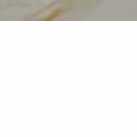
Calacatta Hermitage
MB17
Weißer Marmor-Effekt mit eleganten Kupferadern
Klassische Eleganz neu interpretiert.
Jede Platte von Calacatta Hermitage erzählt von
klassischer Raffinesse, neu interpretiert im modernen
Stil – wo Schönheit durch perfekte Balance entsteht.
Die exklusive Technologie ermöglicht innovative
Bearbeitungen bei gleichbleibender Ästhetik über die
gesamte Plattendicke hinweg.
Hermitage ist die ideale Wahl für Projekte, die nach