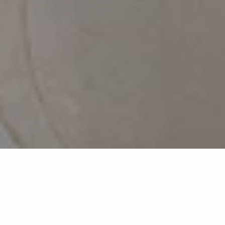
Arabescato Diva
MB29
Szenografischer Marmoreffekt