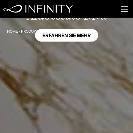
MB29
Arabescato Diva
HOME
»
PRODUKTE
»
ARABESCATO DIVA
ERFAHREN SIE MEHR