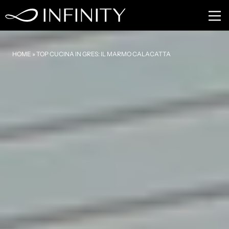
HOME
»
TOP CUCINA IN GRES: IL MARMO CALACATTA