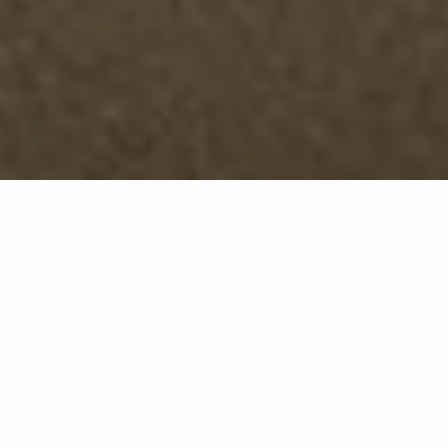
Plaster Sand
GB22
Plaster réinterprète la matérialité du plâtre fait à la
main, en le transformant en une proposition qui allie
artisanat et innovation.
Tout naît d’une gestuelle spontanée : des coups de
spatule appliqués avec précision, inspirés par la
tradition du mouvement Arts and Crafts, où