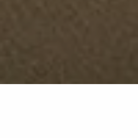
Plaster Sand
GB22
Plaster interpretiert die Materialität von
handbearbeitetem Putz neu und verwandelt sie in
ein Konzept, das Handwerkskunst und Innovation