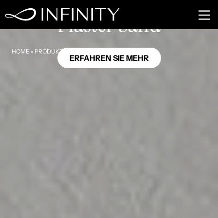
GB22
Plaster Sand
HOME
»
PRODUKTE
»
PLASTER SAND
ERFAHREN SIE MEHR