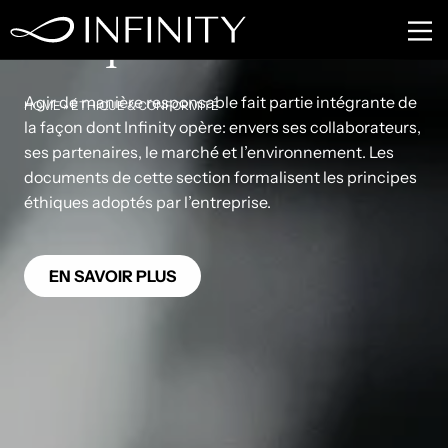
Éthique & Conformité
Agir de manière responsable fait partie intégrante de
HOME
»
ÉTHIQUE & CONFORMITÉ
la façon dont Infinity opère: envers ses collaborateurs,
ses partenaires, le marché et l’environnement. Les
documents de cette section formalisent les principes
éthiques adoptés par l’entreprise.
EN SAVOIR PLUS