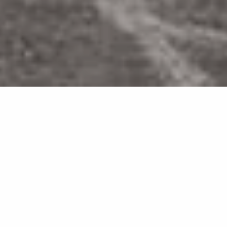
Effet pierre: charme textural
et fiabilité technologique
Grâce aux technologies Infinity, les grandes plaques
effet pierre expriment l’authenticité de la matière
naturelle tout en l’associant à des performances
techniques d’excellence. L’exclusive technologie