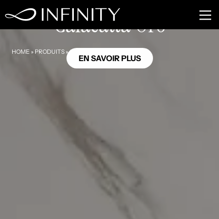
MB06
Calacatta Oro
HOME
»
PRODUITS
»
CALACATTA ORO
EN SAVOIR PLUS