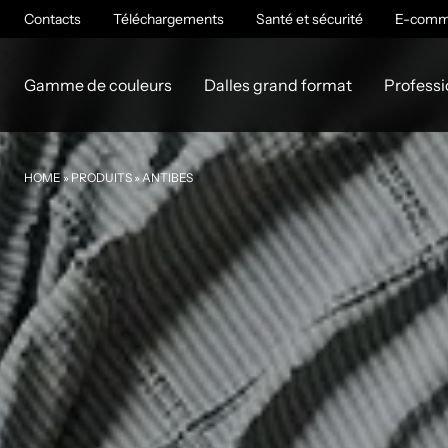
Contacts
Téléchargements
Santé et sécurité
E-comm
Gamme de couleurs
Dalles grand format
Professi
HOME
»
PRODUITS
»
ANTIBES