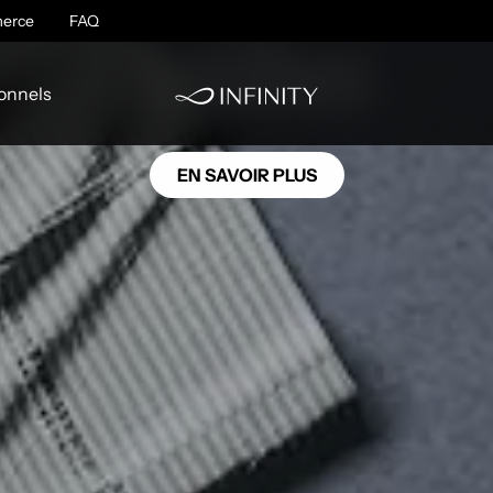
NU10
erce
FAQ
Antibes
onnels
EN SAVOIR PLUS