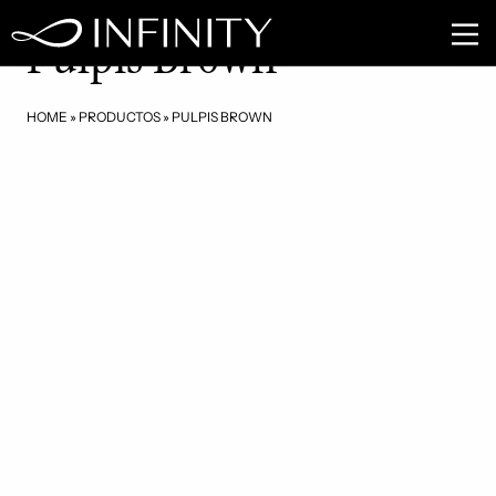
MB08
Pulpis Brown
HOME
»
PRODUCTOS
»
PULPIS BROWN