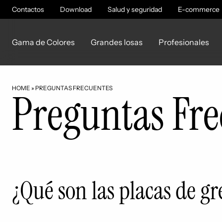
Contactos
Download
Salud y seguridad
E-commerce
Gama de Colores
Grandes losas
Profesionales
HOME
»
PREGUNTAS FRECUENTES
Preguntas Fre
¿Qué son las placas de g