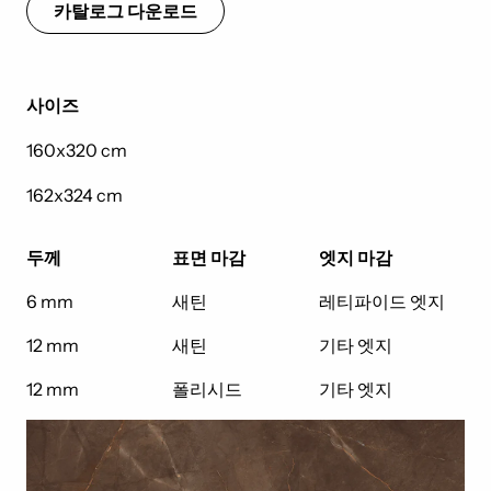
카탈로그 다운로드
사이즈
160x320 cm
162x324 cm
두께
표면 마감
엣지 마감
6 mm
새틴
레티파이드 엣지
12 mm
새틴
기타 엣지
12 mm
폴리시드
기타 엣지