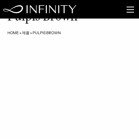
MB08
Pulpis Brown
HOME
»
제품
»
PULPIS BROWN