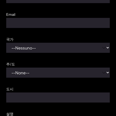
Email
국가
주/도
도시
설명