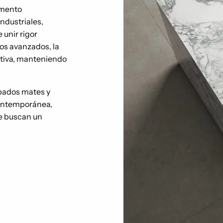
emento
industriales,
unir rigor
vos avanzados, la
ptiva, manteniendo
abados mates y
contemporánea,
ue buscan un