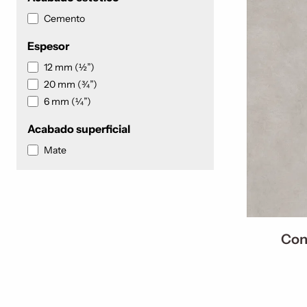
Cemento
Espesor
12 mm (½”)
20 mm (¾”)
6 mm (¼”)
Acabado superficial
Mate
Con