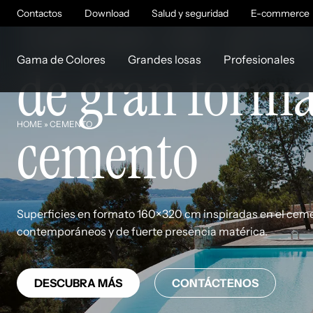
Tablas de gre
Contactos
Download
Salud y seguridad
E-commerce
Gama de Colores
Grandes losas
Profesionales
de gran forma
cemento
HOME
»
CEMENTO
Superficies en formato 160×320 cm inspiradas en el cem
contemporáneos y de fuerte presencia matérica.
DESCUBRA MÁS
CONTÁCTENOS