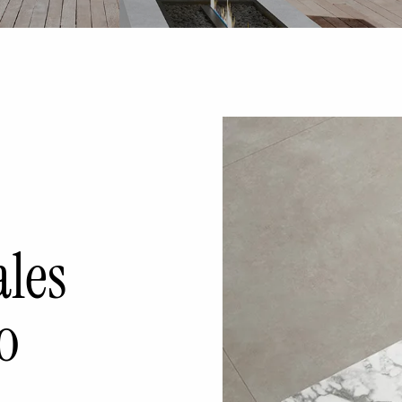
ales
o