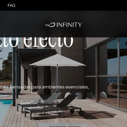
s porcelánico
FAQ
to efecto
ento, pensadas para ambientes esenciales,