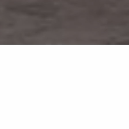
Holos Vik Black
HL02
Mosaik mit intensiver, ausdrucksstarker Steinoptik in
Tiefschwarz
Ein tiefes Schwarz, inspiriert von einer fernen und
geheimnisvollen Natur.
Holos Vik Black ist eine Oberfläche, die ihre Wurzeln
in urzeitlichen Landschaften hat – dort, wo Stein