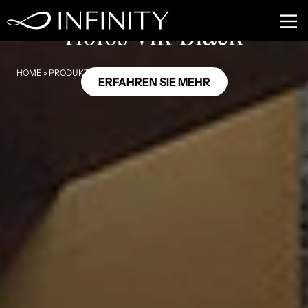
HL02
Holos Vik Black
HOME
»
PRODUKTE
»
HOLOS VIK BLACK
ERFAHREN SIE MEHR