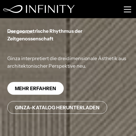
Ginza
Der geometrische Rhythmus der
HOME
»
GINZA
Zeitgenossenschaft
Ginza interpretiert die dreidimensionale Ästhetik aus
architektonischer Perspektive neu.
MEHR ERFAHREN
GINZA-KATALOG HERUNTERLADEN