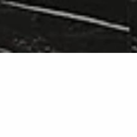
Verde France
MB15
Effet marbre vert aux veines naturelles
Une nuance élégante pour des intérieurs
sophistiqués.
Verde France propose une réinterprétation
sophistiquée du marbre vert français, avec des veines
naturelles et une texture raffinée. Les dalles en grès