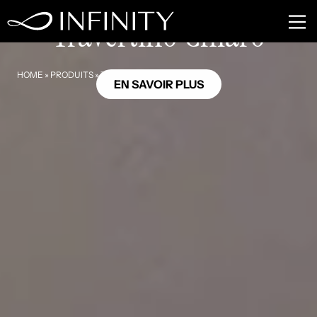
SE09
Travertino Chiaro
HOME
»
PRODUITS
»
TRAVERTINO CHIARO
EN SAVOIR PLUS