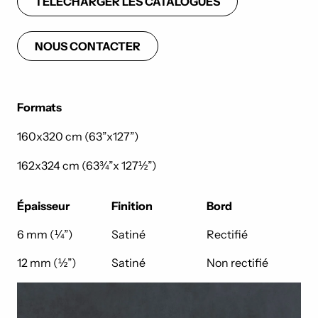
TÉLÉCHARGER LES CATALOGUES
NOUS CONTACTER
Formats
160x320 cm (63”x127”)
162x324 cm (63¾”x 127½”)
Épaisseur
Finition
Bord
6 mm (¼”)
Satiné
Rectifié
12 mm (½”)
Satiné
Non rectifié