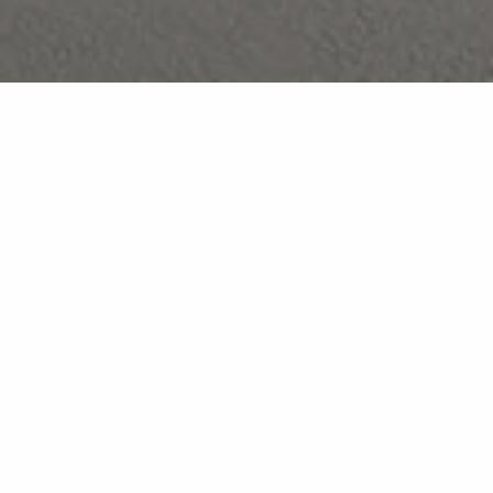
Terrazzo White
MA01
Surface effet terrazzo vénitien contemporain
Motif graphique éclectique pour espaces créatifs et
lumineux.
Terrazzo White réinterprète le terrazzo vénitien
traditionnel avec un motif moderne et éclectique. La
base blanche est enrichie d’inclusions irrégulières et
dynamiques, donnant à la surface profondeur et
originalité. Les dalles Infinity en grès cérame sont
parfaites pour des environnements créatifs, des