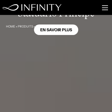
MB21
Statuario Principe
HOME
»
PRODUITS
»
STATUARIO PRINCIPE
EN SAVOIR PLUS