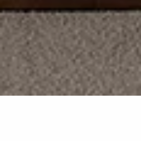
Statuario Principe
MB21
Effet marbre blanc raffiné