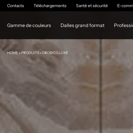
Contacts
Téléchargements
Santé et sécurité
E-comm
Gamme de couleurs
Dalles grand format
Professi
HOME
»
PRODUITS
»
OROBICO LUXE