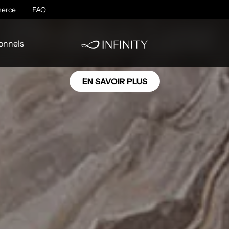
MB19
erce
Orobico Luxe
FAQ
onnels
EN SAVOIR PLUS