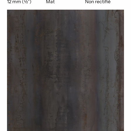
12 mm (½”)
Mat
Non rectifié