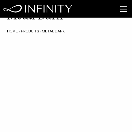
ME02
Metal Dark
HOME
»
PRODUITS
»
METAL DARK