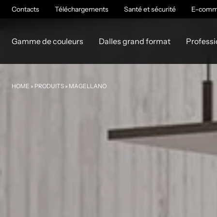
Contacts
Téléchargements
Santé et sécurité
E-comm
Gamme de couleurs
Dalles grand format
Professi
HOME
»
PRODUITS
»
MAGELLANO