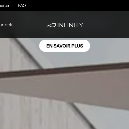
OC04
erce
FAQ
Magellano
onnels
EN SAVOIR PLUS