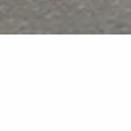
Extra Statuario
MB04
Surfaces effet marbre blanc éclatant
Pureté extrême et continuité visuelle pour des projets
contemporains.
Extra Statuario sublime la pureté et la luminosité du
marbre blanc avec des veines délicates et naturelles.
Grâce au format 160×320 cm, les dalles offrent des
surfaces sans interruption, idéales pour les plans de
travail, murs décoratifs et sols de grande dimension.