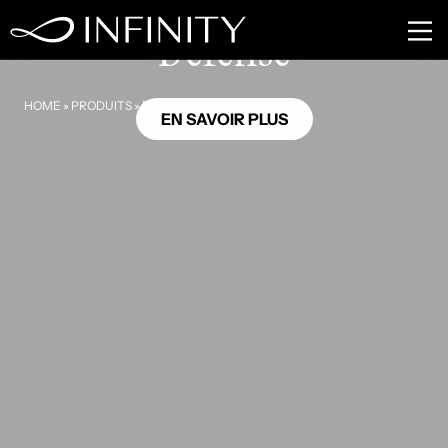
NU07
Défense
HOME
»
PRODUITS
»
DÉFENSE
EN SAVOIR PLUS