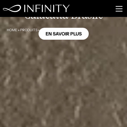
MB27
Calacatta Brasile
HOME
»
PRODUITS
»
CALACATTA BRASILE
EN SAVOIR PLUS