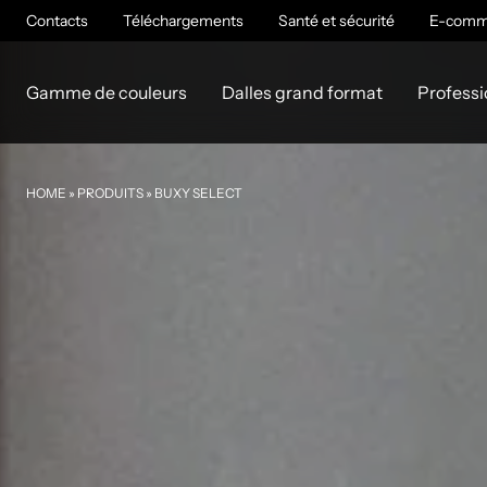
Contacts
Téléchargements
Santé et sécurité
E-comm
Gamme de couleurs
Dalles grand format
Professi
HOME
»
PRODUITS
»
BUXY SELECT