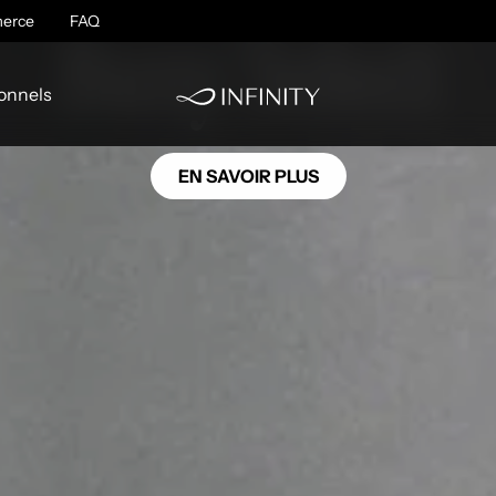
SE07
erce
Buxy Select
FAQ
onnels
EN SAVOIR PLUS