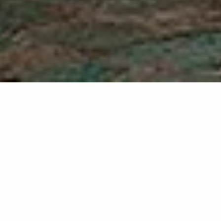
Santos
OC06
Efecto ónix dorado con verde sofisticado
Luminosidad cálida sobre fondo verde para espacios
escenográficos.
Santos reinterpreta el ónix con una elegante
combinación cromática de tonos miel y dorados sobre
un fondo verde profundo. Las vetas fluyen con