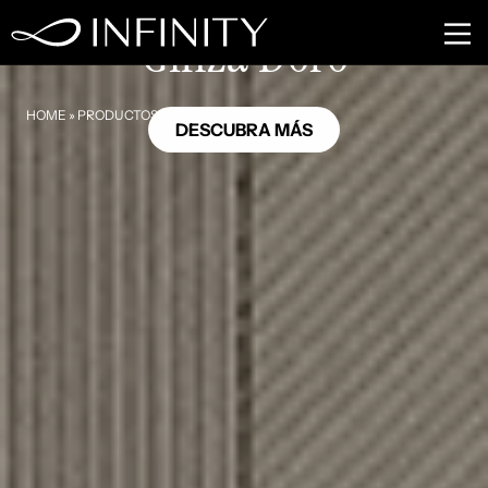
HL10
Ginza Doro
HOME
»
PRODUCTOS
»
GINZA DORO
DESCUBRA MÁS