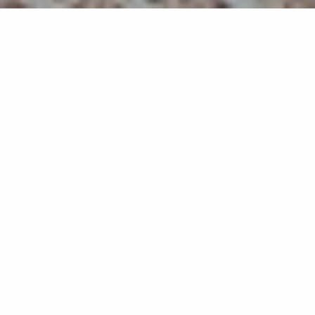
Ginza Doro
HL10
Superficie tridimensional efecto arena esculpida
Geometrías delicadas y tonos suaves para espacios
contemplativos.
Ginza Doro es una oda a la refinación oriental, donde
geometrías tridimensionales se entrelazan en un
juego de módulos armoniosos que invitan a la
contemplación. Líneas rectas, ángulos suaves y trazos
fluidos se fusionan en una superficie facetada, como
arena tallada por el viento. Una propuesta que
representa una belleza abstracta y radical, con una
paleta cromática suave que transmite serenidad
visual, ideal para espacios de calma estética.