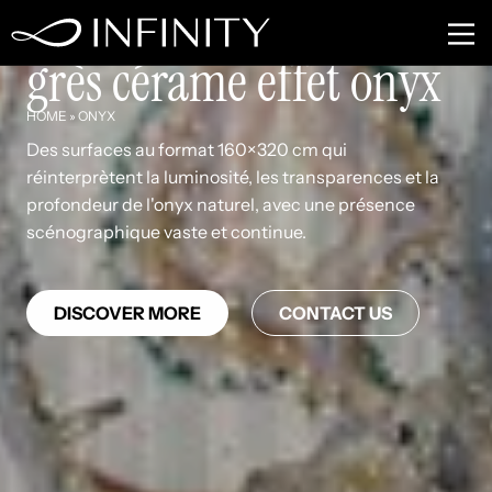
Grandes plaques en
grès cérame effet onyx
HOME
»
ONYX
Des surfaces au format 160×320 cm qui
réinterprètent la luminosité, les transparences et la
profondeur de l'onyx naturel, avec une présence
scénographique vaste et continue.
DISCOVER MORE
CONTACT US