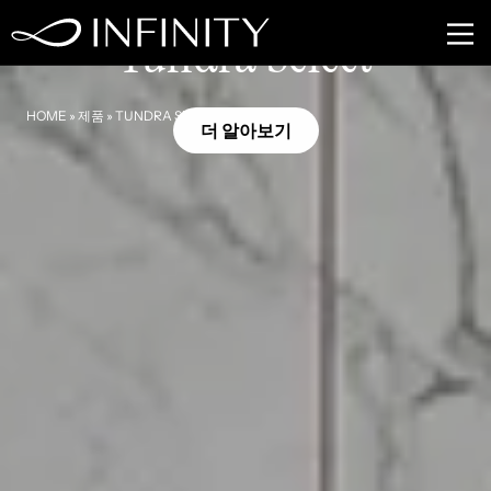
MB13
Tundra Select
HOME
»
제품
»
TUNDRA SELECT
더 알아보기