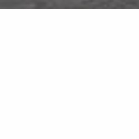
Tundra Select
MB13
대리석 패턴의 자연스러운 우아함
세련된 공간을 위한 뉴트럴 톤과 균형 잡힌 질감
Tundra Select는 그레이-베이지 톤의 균일한 표면 위에 부
드럽고 조화로운 베인이 더해져 천연 대리석의 정수를 우
아하게 표현합니다. Infinity 대형 포세린 슬래브는 바닥,
벽 마감, 가구 표면에 모두 어울리는 고급스러운 소재감을
제공합니다. 주거 공간과 상업, 업무 공간 모두에 적합한,
현대적이면서도 시대를 초월한 우아한 컬러입니다.
판 사진 다운로드