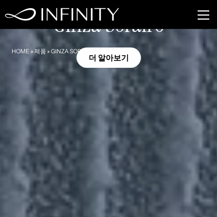
HL12
Ginza Sorairo
HOME
»
제품
»
GINZA SORAIRO
더 알아보기