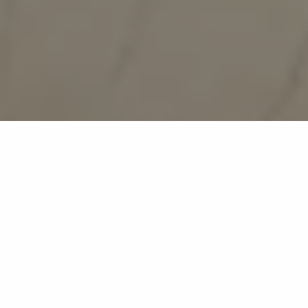
White Macaubas
MB28
Natürliche helle Quarzitoptik
Elegante Maserungen und dezente Textur für
zeitgenössisches Interior.
White Macaubas ist inspiriert von brasilianischen
Quarziten – mit einem elfenbeinweißen Hintergrund