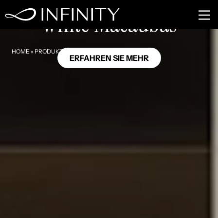
MB28
White Macaubas
HOME
»
PRODUKTE
»
WHITE MACAUBAS
ERFAHREN SIE MEHR