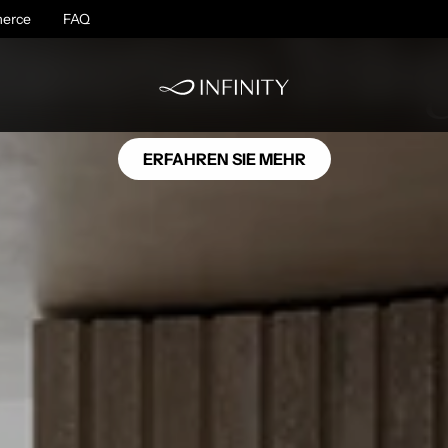
SE14
erce
ravertino Trilo
FAQ
ERFAHREN SIE MEHR