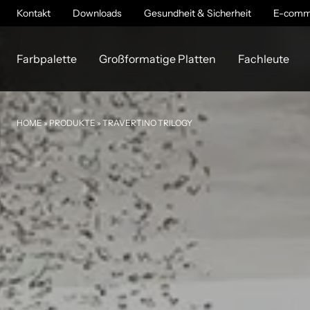
Kontakt
Downloads
Gesundheit & Sicherheit
E-comm
T
Farbpalette
Großformatige Platten
Fachleute
HOME
»
PRODUKTE
»
TRAVERTINO TRILOGY