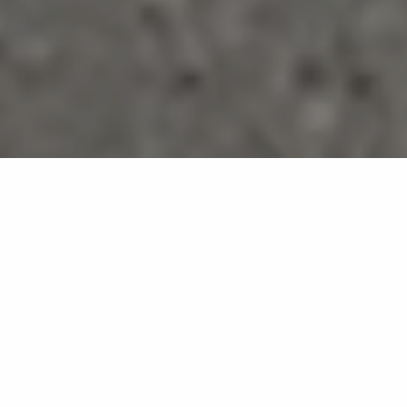
Sandstone Light
GB14
Sandstone fängt die urtümliche Essenz des Gesteins
ein und interpretiert sie in einer zeitgenössischen
Sprache neu.
Seine reine und homogene Oberfläche wird von
zarten mineralischen Einschlüssen durchzogen –
kleine Lichtdetails, die wie Spuren einer geologischen