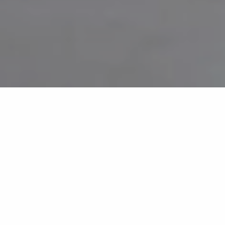
Sandstone Gray
GB12
Sandstone fängt die urtümliche Essenz des Gesteins
ein und interpretiert sie in einer zeitgenössischen
Sprache neu.
Seine reine und homogene Oberfläche wird von
zarten mineralischen Einschlüssen durchzogen –
kleine Lichtdetails, die wie Spuren einer geologischen