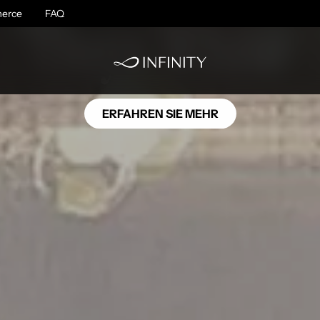
OC07
erce
Onyx White
FAQ
ERFAHREN SIE MEHR