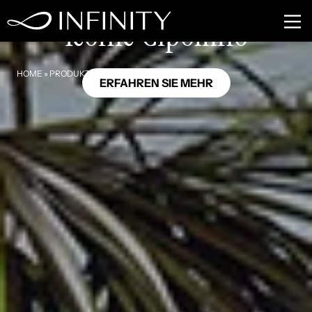
MB25
Iconic Cipollino
HOME
»
PRODUKTE
»
ICONIC CIPOLLINO
ERFAHREN SIE MEHR