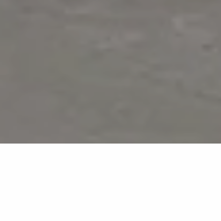
Iconic Cipollino
MB25
Lebendige Cipollino-Marmoroptik