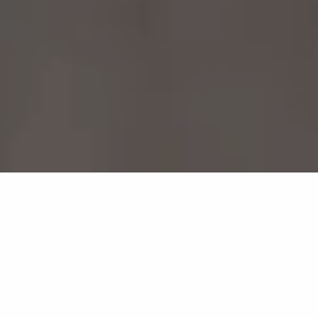
Fragmentis Row
GB32
Ein Fragment aus dem Miozän ist nicht nur ein
Mosaik aus Teilen, die durch den Druck der
Geschichte miteinander verschmolzen sind, sondern
auch der greifbare Beweis dafür, wie Chaos in