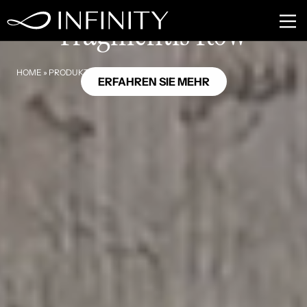
GB32
Fragmentis Row
HOME
»
PRODUKTE
»
FRAGMENTIS ROW
ERFAHREN SIE MEHR